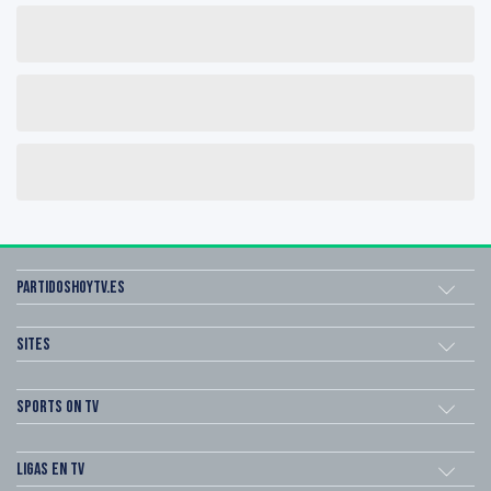
Partidoshoytv.es
Sites
Sports on TV
Ligas en TV