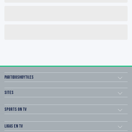
Partidoshoytv.es
Sites
Sports on TV
Ligas en TV