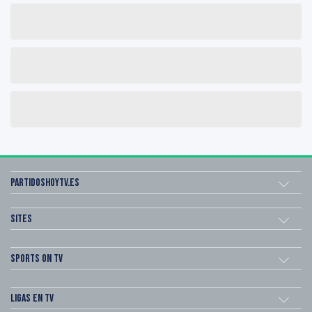
Partidoshoytv.es
Sites
Sports on TV
Ligas en TV