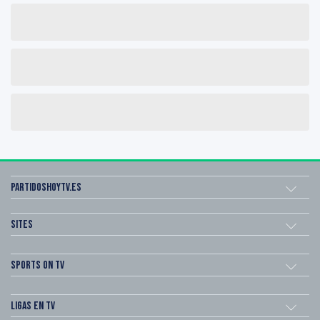
Partidoshoytv.es
Sites
Sports on TV
Ligas en TV