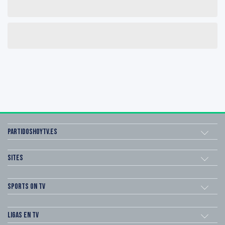
Partidoshoytv.es
Sites
Sports on TV
Ligas en TV