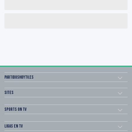
Partidoshoytv.es
Sites
Sports on TV
Ligas en TV