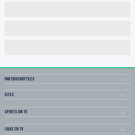
Partidoshoytv.es
Sites
Sports on TV
Ligas en TV