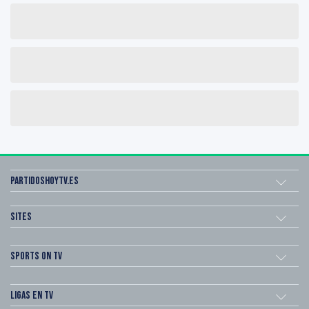
Partidoshoytv.es
Sites
Sports on TV
Ligas en TV