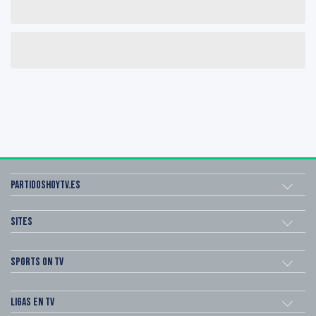
Partidoshoytv.es
Sites
Sports on TV
Ligas en TV