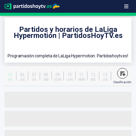
Partidos y horarios de LaLiga
Hypermotion | PartidosHoyTV.es
Programación completa de LaLiga Hypermotion. Partidoshoytv.es!
05
06
07
08
09
10
11
12
13
14
MIÉ
JUE
VIE
SÁB
DOM
LUN
MAR
MIÉ
JUE
VIE
Clasificación