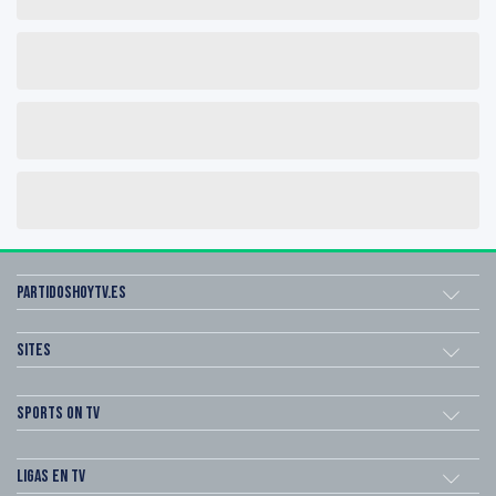
Partidoshoytv.es
Sites
Sports on TV
Ligas en TV