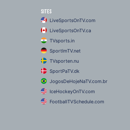
Sites
LiveSportsOnTV.com
LiveSportsOnTV.ca
TVsports.in
SportImTV.net
TVsporten.nu
SportPaTV.dk
JogosDeHojeNaTV.com.br
IceHockeyOnTV.com
FootballTVSchedule.com