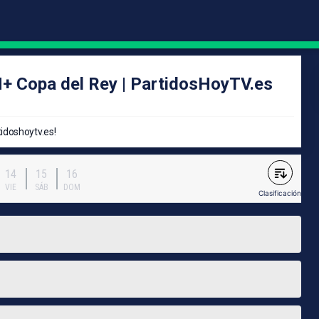
M+ Copa del Rey | PartidosHoyTV.es
idoshoytv.es!
14
15
16
VIE
SÁB
DOM
Clasificación