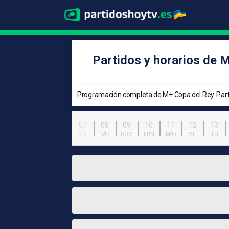
Partidos y horarios de 
Programación completa de M+ Copa del Rey. Part
07
08
09
10
11
12
13
VIE
SÁB
DOM
LUN
MAR
MIÉ
JUE