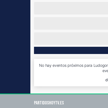
No hay eventos próximos para Ludogore
ev
d
Partidoshoytv.es