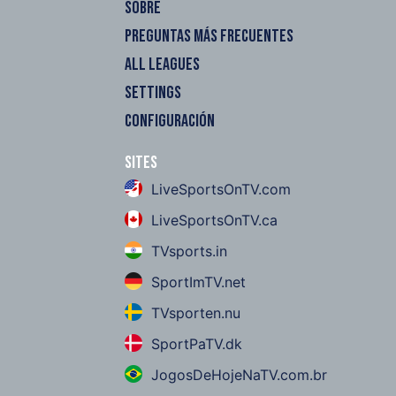
SOBRE
PREGUNTAS MÁS FRECUENTES
ALL LEAGUES
SETTINGS
CONFIGURACIÓN
Sites
LiveSportsOnTV.com
LiveSportsOnTV.ca
TVsports.in
SportImTV.net
TVsporten.nu
SportPaTV.dk
JogosDeHojeNaTV.com.br