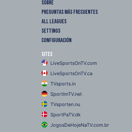
SOBRE
PREGUNTAS MÁS FRECUENTES
ALL LEAGUES
SETTINGS
CONFIGURACIÓN
Sites
LiveSportsOnTV.com
LiveSportsOnTV.ca
TVsports.in
SportImTV.net
TVsporten.nu
SportPaTV.dk
JogosDeHojeNaTV.com.br