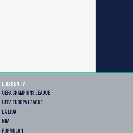
Ligas en TV
UEFA CHAMPIONS LEAGUE
UEFA EUROPA LEAGUE
LA LIGA
NBA
FORMULA 1