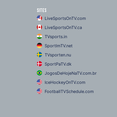
Sites
LiveSportsOnTV.com
LiveSportsOnTV.ca
TVsports.in
SportImTV.net
TVsporten.nu
SportPaTV.dk
JogosDeHojeNaTV.com.br
IceHockeyOnTV.com
FootballTVSchedule.com