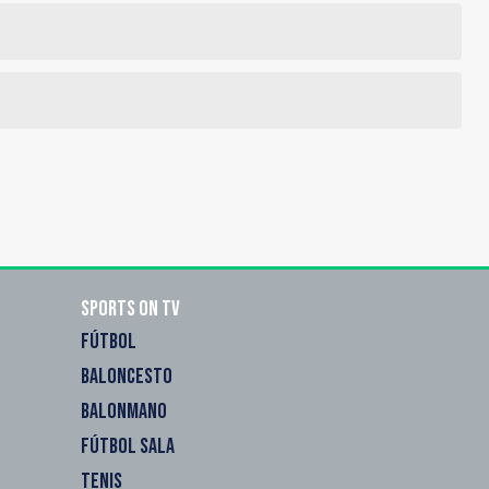
Sports on TV
FÚTBOL
BALONCESTO
BALONMANO
FÚTBOL SALA
TENIS