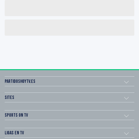
Partidoshoytv.es
Sites
Sports on TV
Ligas en TV