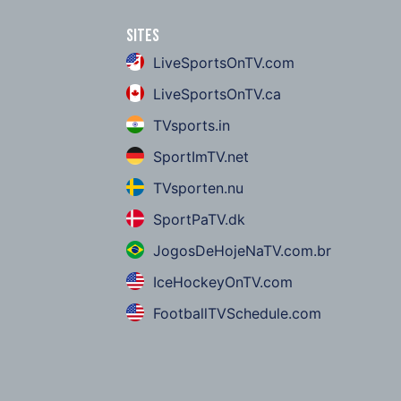
Sites
LiveSportsOnTV.com
LiveSportsOnTV.ca
TVsports.in
SportImTV.net
TVsporten.nu
SportPaTV.dk
JogosDeHojeNaTV.com.br
IceHockeyOnTV.com
FootballTVSchedule.com