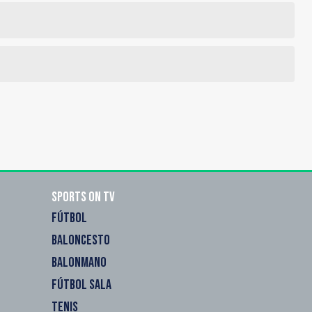
Sports on TV
FÚTBOL
BALONCESTO
BALONMANO
FÚTBOL SALA
TENIS