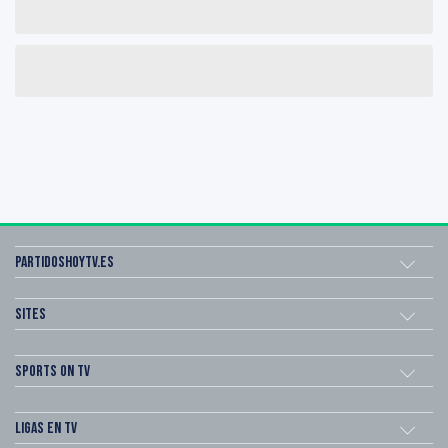
Partidoshoytv.es
Sites
Sports on TV
Ligas en TV