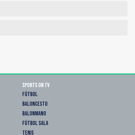
Sports on TV
FÚTBOL
BALONCESTO
BALONMANO
FÚTBOL SALA
TENIS