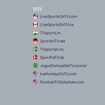
Sites
LiveSportsOnTV.com
LiveSportsOnTV.ca
TVsports.in
SportImTV.net
TVsporten.nu
SportPaTV.dk
JogosDeHojeNaTV.com.br
IceHockeyOnTV.com
FootballTVSchedule.com