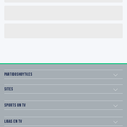
Partidoshoytv.es
Sites
Sports on TV
Ligas en TV