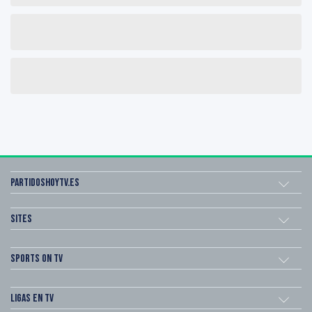
Partidoshoytv.es
Sites
Sports on TV
Ligas en TV