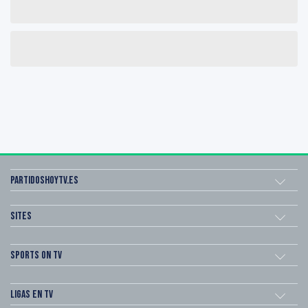
Partidoshoytv.es
Sites
Sports on TV
Ligas en TV