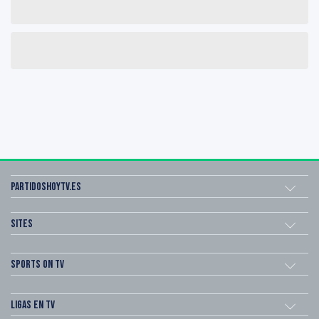
Partidoshoytv.es
Sites
Sports on TV
Ligas en TV