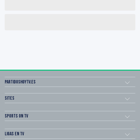
Partidoshoytv.es
Sites
Sports on TV
Ligas en TV