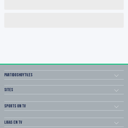
Partidoshoytv.es
Sites
Sports on TV
Ligas en TV