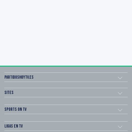
Partidoshoytv.es
Sites
Sports on TV
Ligas en TV