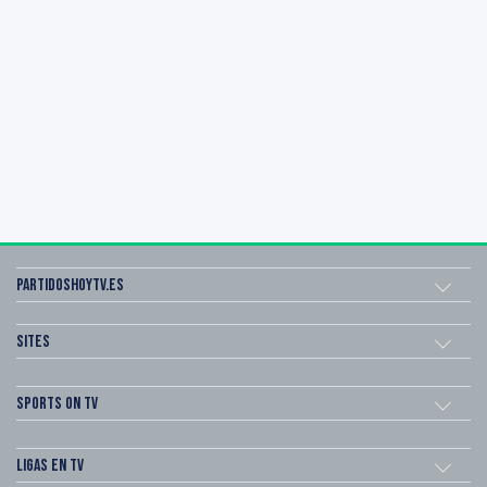
Partidoshoytv.es
Sites
Sports on TV
Ligas en TV