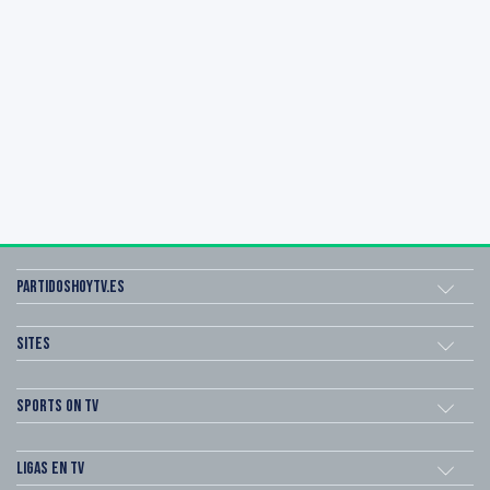
Partidoshoytv.es
Sites
Sports on TV
Ligas en TV