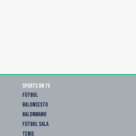
Sports on TV
FÚTBOL
BALONCESTO
BALONMANO
FÚTBOL SALA
TENIS