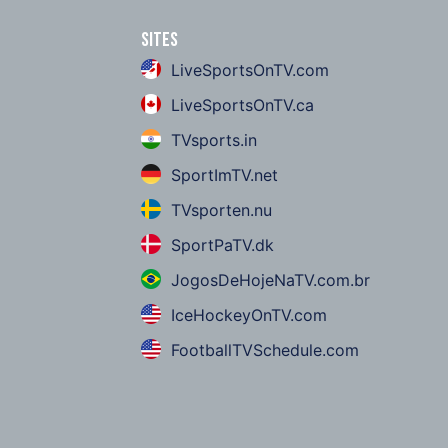
Sites
LiveSportsOnTV.com
LiveSportsOnTV.ca
TVsports.in
SportImTV.net
TVsporten.nu
SportPaTV.dk
JogosDeHojeNaTV.com.br
IceHockeyOnTV.com
FootballTVSchedule.com