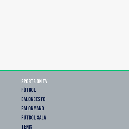
Sports on TV
FÚTBOL
BALONCESTO
BALONMANO
FÚTBOL SALA
TENIS