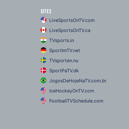
Sites
LiveSportsOnTV.com
LiveSportsOnTV.ca
TVsports.in
SportImTV.net
TVsporten.nu
SportPaTV.dk
JogosDeHojeNaTV.com.br
IceHockeyOnTV.com
FootballTVSchedule.com