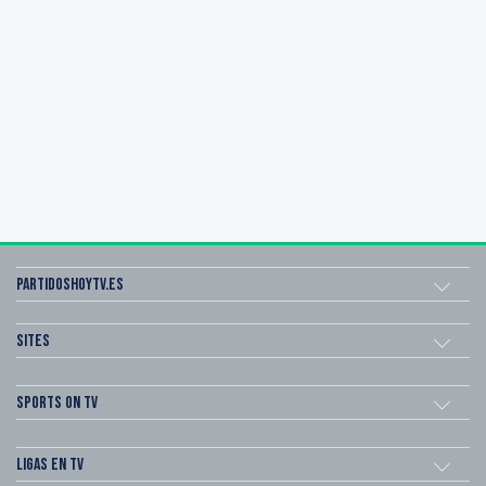
Partidoshoytv.es
Sites
Sports on TV
Ligas en TV