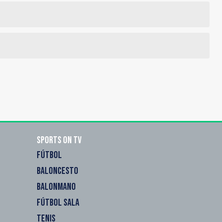
Sports on TV
FÚTBOL
BALONCESTO
BALONMANO
FÚTBOL SALA
TENIS