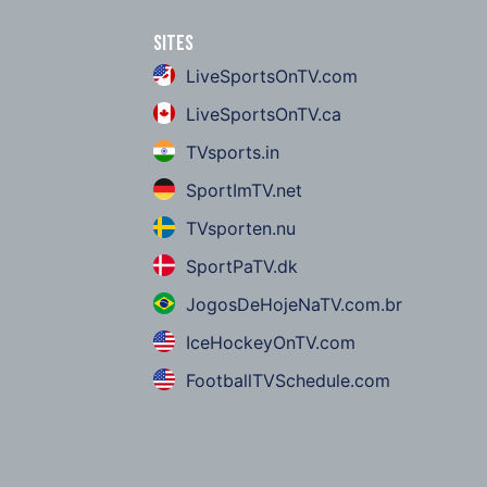
Sites
LiveSportsOnTV.com
LiveSportsOnTV.ca
TVsports.in
SportImTV.net
TVsporten.nu
SportPaTV.dk
JogosDeHojeNaTV.com.br
IceHockeyOnTV.com
FootballTVSchedule.com