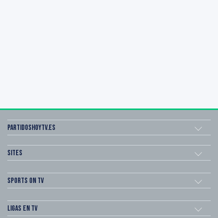
Partidoshoytv.es
Sites
Sports on TV
Ligas en TV