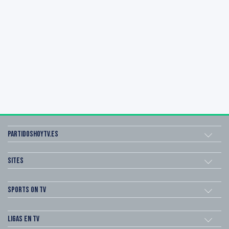
Partidoshoytv.es
Sites
Sports on TV
Ligas en TV