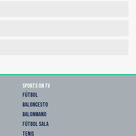
Sports on TV
FÚTBOL
BALONCESTO
BALONMANO
FÚTBOL SALA
TENIS