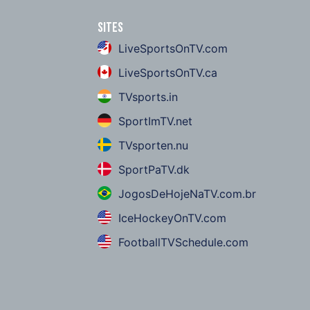
Sites
LiveSportsOnTV.com
LiveSportsOnTV.ca
TVsports.in
SportImTV.net
TVsporten.nu
SportPaTV.dk
JogosDeHojeNaTV.com.br
IceHockeyOnTV.com
FootballTVSchedule.com