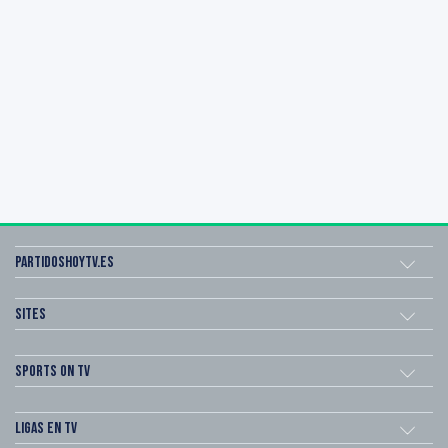
Partidoshoytv.es
Sites
Sports on TV
Ligas en TV