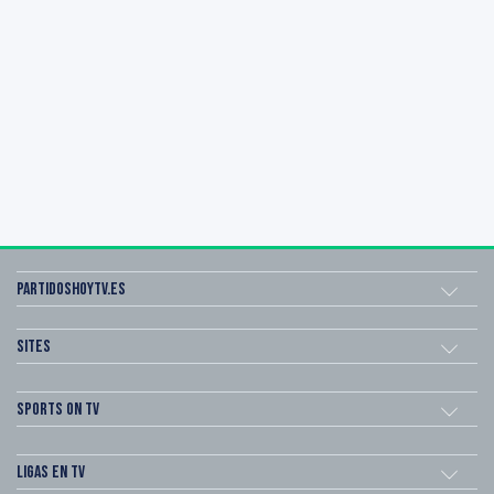
Partidoshoytv.es
Sites
Sports on TV
Ligas en TV