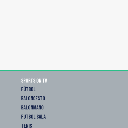
Sports on TV
FÚTBOL
BALONCESTO
BALONMANO
FÚTBOL SALA
TENIS