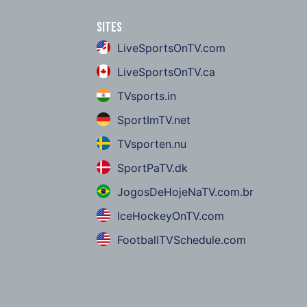
Sites
LiveSportsOnTV.com
LiveSportsOnTV.ca
TVsports.in
SportImTV.net
TVsporten.nu
SportPaTV.dk
JogosDeHojeNaTV.com.br
IceHockeyOnTV.com
FootballTVSchedule.com