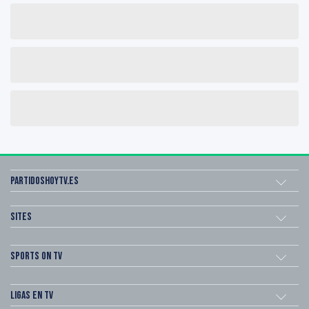
Partidoshoytv.es
Sites
Sports on TV
Ligas en TV