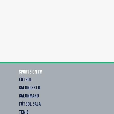
Sports on TV
FÚTBOL
BALONCESTO
BALONMANO
FÚTBOL SALA
TENIS