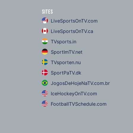
Sites
LiveSportsOnTV.com
LiveSportsOnTV.ca
TVsports.in
SportImTV.net
TVsporten.nu
SportPaTV.dk
JogosDeHojeNaTV.com.br
IceHockeyOnTV.com
FootballTVSchedule.com