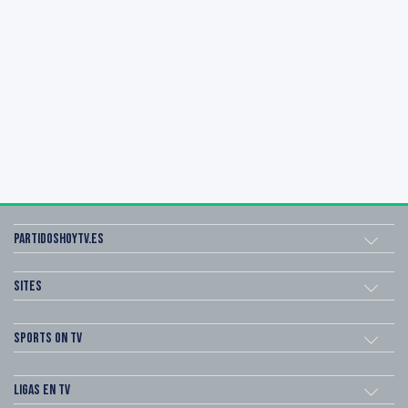
Partidoshoytv.es
Sites
Sports on TV
Ligas en TV